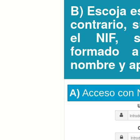
B)
Escoja est
contrario, 
el NIF, 
formado a
nombre y ap
A)
Acceso con
U