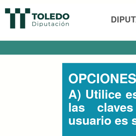
DIPUT
OPCIONES
A)
Utilice e
las claves
usuario es 